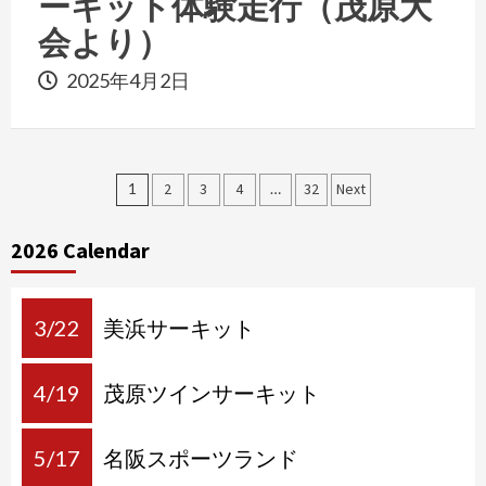
ーキット体験走行（茂原大
会より）
2025年4月2日
投
1
2
3
4
…
32
Next
稿
2026 Calendar
ナ
ビ
ゲ
3/22
美浜サーキット
ー
4/19
茂原ツインサーキット
シ
ョ
5/17
名阪スポーツランド
ン