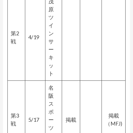
茂
原
ツ
イ
第2
ン
4/19
戦
サ
ー
キ
ッ
ト
名
阪
ス
ポ
第3
掲載
5/17
ー
掲載
戦
（MFJ)
ツ