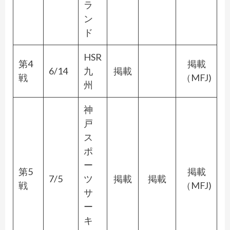
ラ
ン
ド
HSR
第4
掲載
6/14
九
掲載
戦
（MFJ)
州
神
戸
ス
ポ
ー
第5
掲載
7/5
ツ
掲載
掲載
戦
（MFJ)
サ
ー
キ