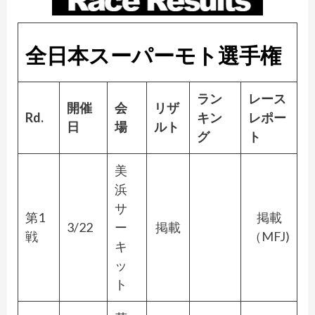
全日本スーパーモト選手権
ラン
レース
開催
会
リザ
Rd.
キン
レポー
日
場
ルト
グ
ト
美
浜
サ
第1
掲載
3/22
ー
掲載
戦
（MFJ)
キ
ッ
ト