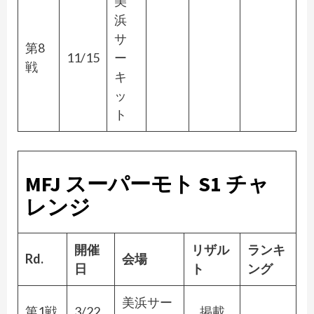
美
浜
サ
第8
11/15
ー
戦
キ
ッ
ト
MFJ スーパーモト S1 チャ
レンジ
開催
リザル
ランキ
Rd.
会場
日
ト
ング
美浜サー
第1戦
3/22
掲載