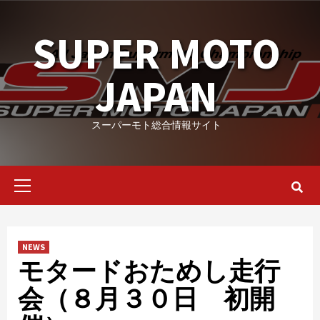
Skip
to
SUPER MOTO
content
JAPAN
スーパーモト総合情報サイト
Primary
Menu
NEWS
モタードおためし走行
会（８月３０日 初開