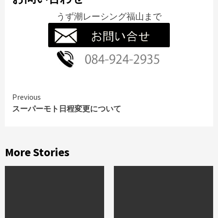
うず潮レーシング福山
まで
Continue
Previous
スーパーモト日程変更について
Reading
More Stories