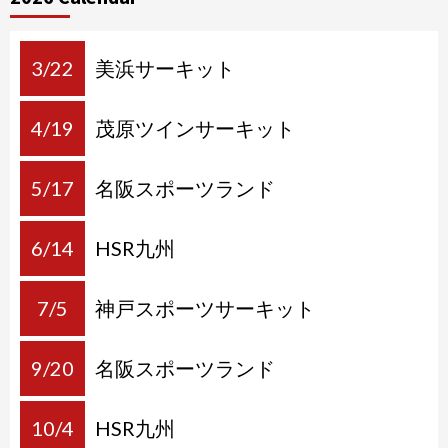
ビ
ゲ
ー
3/22
美浜サーキット
シ
4/19
茂原ツインサーキット
ョ
ン
5/17
名阪スポーツランド
6/14
HSR九州
7/5
神戸スポーツサーキット
9/20
名阪スポーツランド
10/4
HSR九州