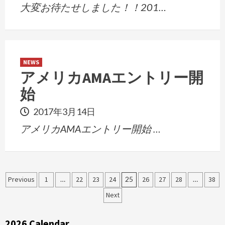
大変お待たせしました！！201…
NEWS
アメリカAMAエントリー開
始
2017年3月14日
アメリカAMAエントリー開始 …
投
Previous
1
…
22
23
24
25
26
27
28
…
38
稿
Next
ナ
2026 Calendar