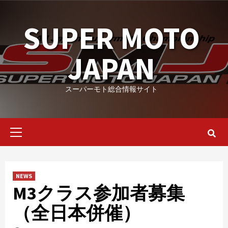
Skip
to
SUPER MOTO
content
JAPAN
スーパーモト総合情報サイト
Primary
Menu
NEWS
M3クラス参加者募集
（全日本併催）