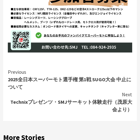
Continue
Previous
2025全日本スーパーモト選手権 第1戦 SUGO大会 中止に
Reading
ついて
Next
Technixプレゼンツ・SMJサーキット体験走行（茂原大
会より）
More Stories