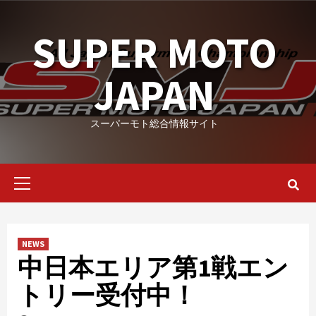
Skip
to
SUPER MOTO
content
JAPAN
スーパーモト総合情報サイト
Primary
Menu
NEWS
中日本エリア第1戦エン
トリー受付中！