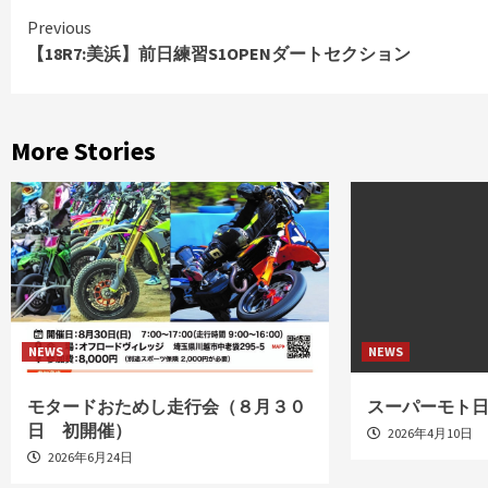
Continue
Previous
【18R7:美浜】前日練習S1OPENダートセクション
Reading
More Stories
NEWS
NEWS
モタードおためし走行会（８月３０
スーパーモト
日 初開催）
2026年4月10日
2026年6月24日