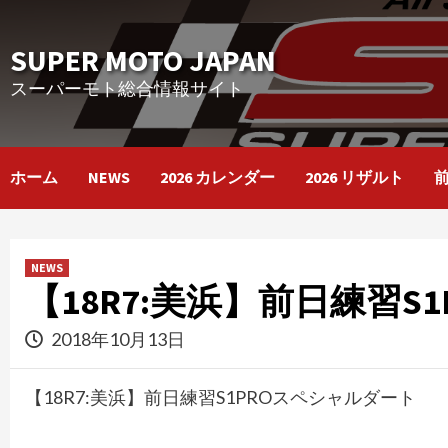
Skip
to
SUPER MOTO JAPAN
content
スーパーモト総合情報サイト
ホーム
NEWS
2026 カレンダー
2026 リザルト
NEWS
【18R7:美浜】前日練習S
2018年10月13日
【18R7:美浜】前日練習S1PROスペシャルダート