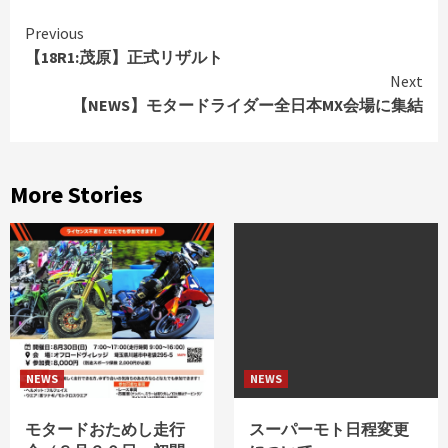
Continue
Previous
【18R1:茂原】正式リザルト
Reading
Next
【NEWS】モタードライダー全日本MX会場に集結
More Stories
NEWS
NEWS
モタードおためし走行
スーパーモト日程変更