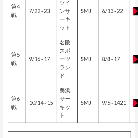
ツイ
第4
7/22~23
ンサ
SMJ
6/13~22
戦
ーキ
ット
名阪
スポ
第5
9/16~17
ーツ
SMJ
8/8~17
戦
ラン
ド
美浜
第6
サー
10/14~15
SMJ
9/5~
14
21
戦
キッ
ト