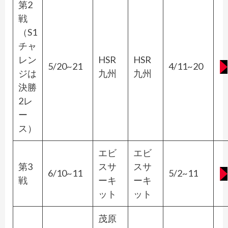
第2
戦
（S1
チャ
レン
HSR
HSR
5/20~21
4/11~20
ジは
九州
九州
決勝
2レ
ー
ス）
エビ
エビ
第3
スサ
スサ
6/10~11
5/2~11
戦
ーキ
ーキ
ット
ット
茂原