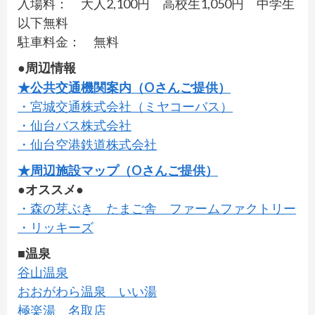
入場料： 大人2,100円 高校生1,050円 中学生
以下無料
駐車料金： 無料
●周辺情報
★公共交通機関案内（Oさんご提供）
・宮城交通株式会社（ミヤコーバス）
・仙台バス株式会社
・仙台空港鉄道株式会社
★周辺施設マップ（Oさんご提供）
●オススメ●
・森の芽ぶき たまご舎 ファームファクトリー
・リッキーズ
■温泉
谷山温泉
おおがわら温泉 いい湯
極楽湯 名取店