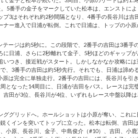
れて金子と松本が続いた。3周目、小原のリードは約1.5
た。5番手の金子をマークしていた松本は、エンストによ
ップ3はそれぞれ約2秒間隔となり、4番手の長谷川は吉
コーナー進入で日浦が転倒。これで日浦は、トップの小原
テージは約5秒に。この段階で、2番手の吉田は3番手
ろに日浦、さらに2秒離れて金子、5秒ほどのギャップが
に追いつき、接近戦がスタート。しかしなかなか攻略には
で、3番手の吉田は約5秒先行。それでも、日浦は諦め
小原は完全に単独走行。2番手の吉田には、長谷川を引
周となった14周目に、日浦が吉田をパス。レースは完
、吉田が3位、長谷川が4位、いずれもレース中盤以降は
ィンググリッドへ。ホールショットは小原が奪い、これに
が鋭くインを突いてトップに立った。松本は転倒、吉田
、小原、長谷川、金子、中島俊介（#10）、吉田、小鹿