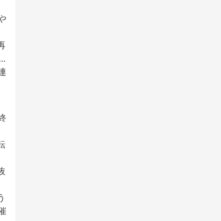
、
や
、
再
…
連
終
い
転
し
抜
。
う
催