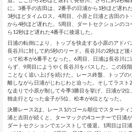
迫。ここから2秒ほど遅れて長谷川、さらに約2秒離
に。3番手の吉田は、2番手の日浦から1秒ほど遅れ
3秒ほどタイムロス。4周目、小原と日浦と吉田のト
から4秒ほど遅れた。5周目、ダートセクションの
ら12秒ほど遅れた4番手に後退した。
日浦の転倒により、トップを快走する小原のアドバン
長谷川に対して約5秒のリード。長谷川の2秒ほど後
って松本が6番手となった。6周目、日浦は長谷川
らず、9周目にようやく長谷川をパスした。この段階
ことなく追い上げを続けた。レース終盤、トップの
離しながら日浦がじわじわと迫った。そしてラスト2
な走りで小原が制して今季3勝目を挙げ、日浦が2位
独走行となった金子が5位、松本が6位となった。
決勝レース2は、レース1のゴール順位でスターテ
浦と吉田が続くと、ターマックの4コーナーで日浦
ダートセクションでエンストして後退。1周目は日浦