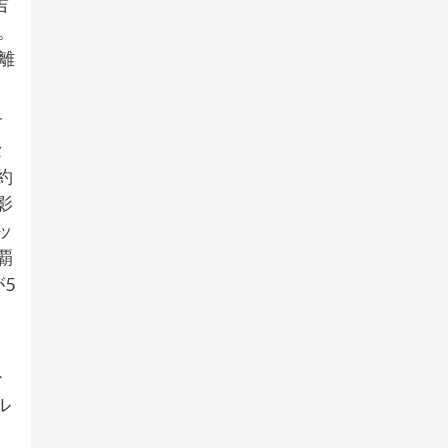
吉
。
離
。
す
セ
約
影
ッ
覇
5
ー
ル