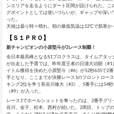
ンエリアを走るようにダート区間が設けられた。こ
グポイントとしては使いづらいが、ギャップや深い
った。
天候は曇り時々晴れ。朝の最低気温は12℃で肌寒か
【Ｓ１ＰＲＯ】
新チャンピオンの小原堅斗が2レース制覇！
全日本最高峰となるS1プロクラスは、タイムアタック
が出走した予選では、昨年度王者の日浦大治朗（#1
イトル獲得を決めた小原堅斗（#6）が52秒635で2番
手となり、ここまでが決勝レース1のフロントロースタ
キング2位を争う長谷川修大（#2）、5番手には54秒5
（#9）が入った。
レース1でホールショットを奪ったのは、2番手グ
谷川、金子、松本、西村が続いた。2周目、トップの