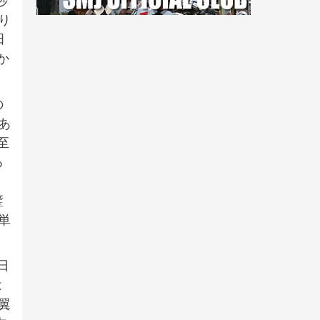
秒
り
田
か
の
あ
至
る
き
璧
単
日
は
翼