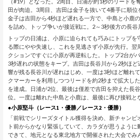
（#19）となった。2周目、日浦が約1秒のリード
田が肉迫。3周目、吉田は金子を抜いて4番手に順位
金子は吉田から4秒ほど遅れる一方で、中島と小鹿の
を詰め、トップ争いが接近戦に。2～3秒後方の長谷
トップの日浦は、小原に迫られても巧みにトップを
る際にやや失速し、これを見逃さず小原が先行。翌
クションですぐに小原が再逆転した。トップ2台が
3秒遅れの状態をキープ。吉田は長谷川から2秒ほ
響が残る長谷川が遅れはじめ、一度は3秒ほど離れ
クマーカーを利用しつつリードを約2秒まで拡大し
を達成。日浦が2位、最後は僅差で吉田を抑えた長谷
位。一度は離れた中島と小鹿は、最後に再び接戦と
●小原堅斗（レース1・優勝／レース2・優勝）
「前戦でシリーズタイトル獲得を決め、新チャンピ
ト前からかなり緊張していて、カラダが思うように
できて、地元となる東北地方で開催された大会でみ