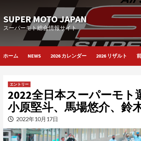
Skip
to
SUPER MOTO JAPAN
content
スーパーモト総合情報サイト
ホーム
NEWS
2026 カレンダー
2026 リザルト
エントリー
2022全日本スーパーモ
小原堅斗、馬場悠介、鈴
2022年10月17日