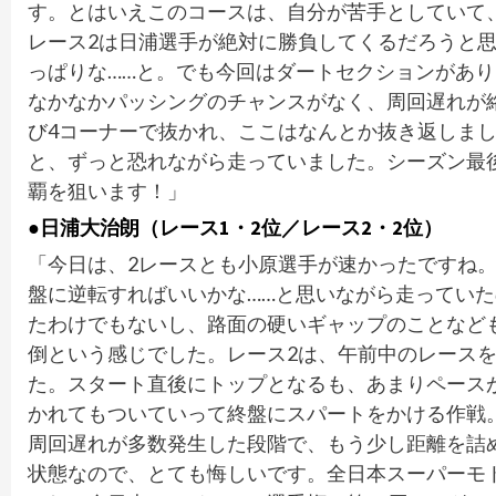
す。とはいえこのコースは、自分が苦手としていて
レース2は日浦選手が絶対に勝負してくるだろうと
っぱりな……と。でも今回はダートセクションがあ
なかなかパッシングのチャンスがなく、周回遅れが
び4コーナーで抜かれ、ここはなんとか抜き返しま
と、ずっと恐れながら走っていました。シーズン最
覇を狙います！」
●日浦大治朗（レース1・2位／レース2・2位）
「今日は、2レースとも小原選手が速かったですね
盤に逆転すればいいかな……と思いながら走ってい
たわけでもないし、路面の硬いギャップのことなど
倒という感じでした。レース2は、午前中のレース
た。スタート直後にトップとなるも、あまりペース
かれてもついていって終盤にスパートをかける作戦
周回遅れが多数発生した段階で、もう少し距離を詰
状態なので、とても悔しいです。全日本スーパーモ