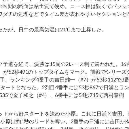
の区間の路面は粘土質で硬め。コース幅は狭くてパッシ
ワダチの処理などでタイム差が表れやすいセクションと
ったが、日中の最高気温は21℃まで上昇した。
予選を経て、決勝は15周の2レース制で競われた。16
）が52秒491のトップタイムをマーク。前戦でシリーズ
手、ランキング4番手の吉田雄一（#7）が53秒112で3
ートとなった。2列目4番手には53秒867で日浦とラ
35で金子和之（#4）、6番手には54秒715で西村泰樹
リッドから好スタートを決めた小原。これに日浦と吉田、
小原は約1秒のリードを奪い、2番手の日浦には吉田が