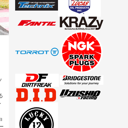
ツ
る
レ
ェ
ョ
ー