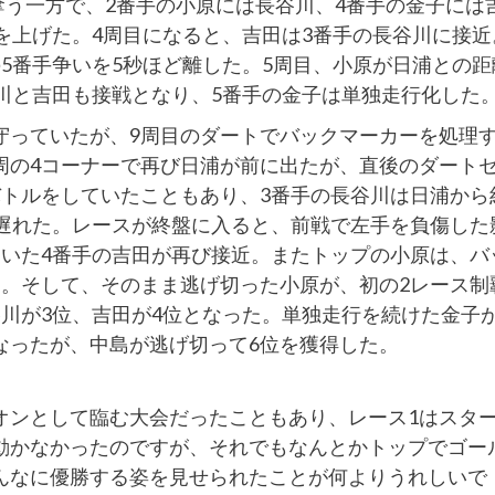
を奪う一方で、2番手の小原には長谷川、4番手の金子には
を上げた。4周目になると、吉田は3番手の長谷川に接近
5番手争いを5秒ほど離した。5周目、小原が日浦との距
川と吉田も接戦となり、5番手の金子は単独走行化した
守っていたが、9周目のダートでバックマーカーを処理
周の4コーナーで再び日浦が前に出たが、直後のダート
バトルをしていたこともあり、3番手の長谷川は日浦から
ど遅れた。レースが終盤に入ると、前戦で左手を負傷した
ていた4番手の吉田が再び接近。またトップの小原は、バ
た。そして、そのまま逃げ切った小原が、初の2レース制
川が3位、吉田が4位となった。単独走行を続けた金子が
なったが、中島が逃げ切って6位を獲得した。
オンとして臨む大会だったこともあり、レース1はスタ
動かなかったのですが、それでもなんとかトップでゴー
んなに優勝する姿を見せられたことが何よりうれしいで