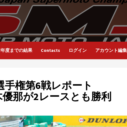
前年度までの結果
Contacts
ログイン
アカウント編集
ト選手権第6戦レポート
木優那が2レースとも勝利