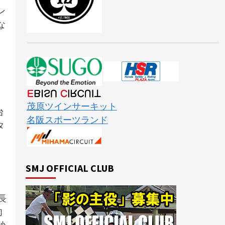
ン
な
茂原ツインサーキット
台
名阪スポーツランド
タ
番
ン
SMJ OFFICIAL CLUB
長
肉