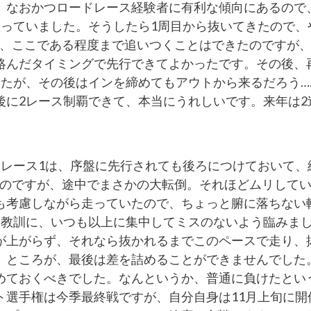
、なおかつロードレース経験者に有利な傾向にあるので
思っていました。そうしたら1周目から抜いてきたので、
り、ここである程度まで追いつくことはできたのですが
絡んだタイミングで先行できてよかったです。その後、
したが、その後はインを締めてもアウトから来るだろう…
後に2レース制覇できて、本当にうれしいです。来年は2
。レース1は、序盤に先行されても後ろにつけておいて、
たのですが、途中でまさかの大転倒。それほどムリして
も考慮しながら走っていたので、ちょっと腑に落ちない
を教訓に、いつも以上に集中してミスのないよう臨みま
が上がらず、それなら抜かれるまでこのペースで走り、
。ところが、最後は差を詰めることができませんでした
めておくべきでした。なんというか、普通に負けたとい
ト選手権は今季最終戦ですが、自分自身は11月上旬に開