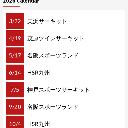
2026 Calendar
ナ
ビ
ゲ
3/22
美浜サーキット
ー
4/19
茂原ツインサーキット
シ
ョ
5/17
名阪スポーツランド
ン
6/14
HSR九州
7/5
神戸スポーツサーキット
9/20
名阪スポーツランド
10/4
HSR九州